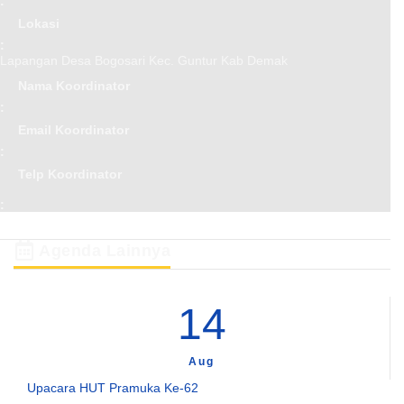
:
Lokasi
:
Lapangan Desa Bogosari Kec. Guntur Kab Demak
Nama Koordinator
:
Email Koordinator
:
Telp Koordinator
:
Agenda Lainnya
14
Aug
Upacara HUT Pramuka Ke-62